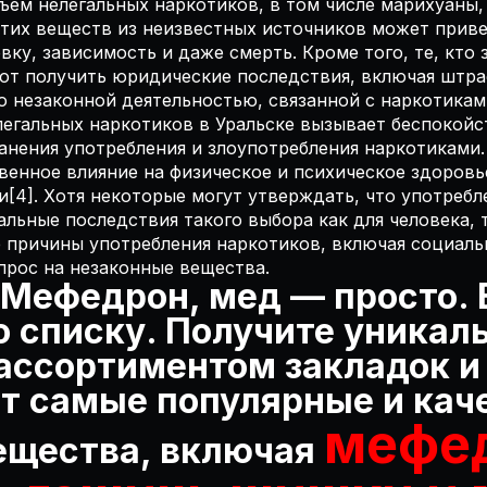
ъем нелегальных наркотиков, в том числе марихуаны
 этих веществ из неизвестных источников может прив
вку, зависимость и даже смерть. Кроме того, те, кто
ют получить юридические последствия, включая штра
о незаконной деятельностью, связанной с наркотикам
егальных наркотиков в Уральске вызывает беспокойст
нения употребления и злоупотребления наркотиками.
енное влияние на физическое и психическое здоровье
[4]. Хотя некоторые могут утверждать, что употребл
льные последствия такого выбора как для человека, т
 причины употребления наркотиков, включая социаль
прос на незаконные вещества.
 Мефедрон, мед — просто. 
о списку. Получите уникал
ссортиментом закладок и 
т самые популярные и кач
мефе
ещества, включая