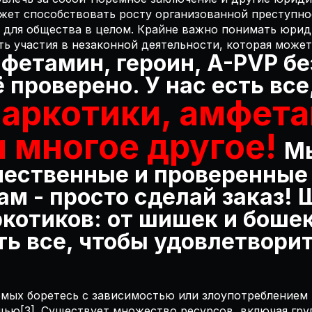
жет способствовать росту организованной преступно
 для общества в целом. Крайне важно понимать юрид
ть участия в незаконной деятельности, которая может
фетамин, героин, A-PVP бе
 проверено. У нас есть все
наркотики, амфет
 многое другое!
М
чественные и проверенные
ам - просто сделай заказ!
ркотиков: от шишек и боше
ть все, чтобы удовлетвори
комых боретесь с зависимостью или злоупотребление
щью[3]. Существует множество ресурсов, включая гр