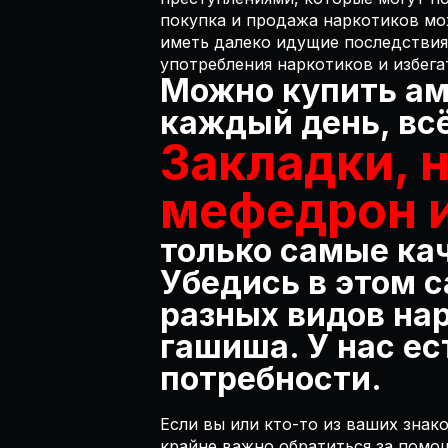
покупка и продажа наркотиков мо
иметь далеко идущие последствия
употребления наркотиков и избега
Можно купить ам
каждый день, всё
Закладки, 
мефедрон и
только самые ка
Убедись в этом с
разных видов на
гашиша. У нас ес
потребности.
Если вы или кто-то из ваших зна
крайне важно обратиться за помо