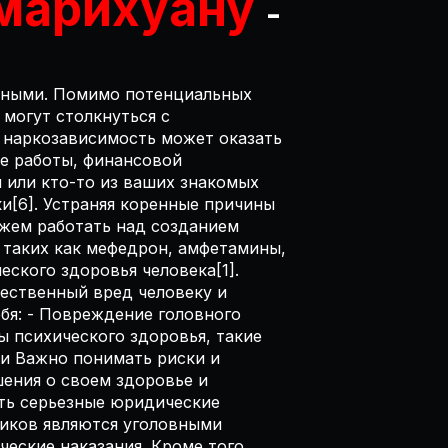
 марихуану
-
очными. Помимо потенциальных
 могут столкнуться с
 наркозависимость может оказать
ре работы, финансовой
 или кто-то из ваших знакомых
и[6]. Устраняя коренные причины
ожем работать над созданием
, таких как мефедрон, амфетамины,
еского здоровья человека[1].
ественный вред человеку и
бя: - Повреждение головного
ы психического здоровья, такие
ти Важно понимать риски и
ения о своем здоровье и
еть серьезные юридические
отиков являются уголовными
еские наказания. Кроме того,