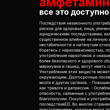
амфетамин,
все это доступно
Последствия незаконного употреб
рисков для здоровья, лица, уличе
юридическими последствиями, вкл
существенное влияние на личную 
нестабильности и натянутым отно
боретесь с наркозависимостью, п
употребления наркотиков и оказы
более безопасного и здорового об
марихуана и гашиш, могут иметь с
Употребление этих веществ может
окружающим. Долгосрочные послед
мозга и других органов. - Повыше
как тревога и депрессия. - Ослаб
опасности, связанные с употребл
благополучии. Покупка и употребл
последствия[2]. Во многих страна
преступлениями, которые могут по