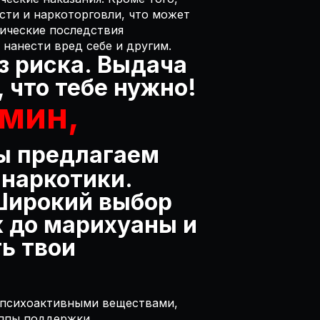
сти и наркоторговли, что может
ические последствия
 нанести вред себе и другим.
з риска. Выдача
, что тебе нужно!
амин,
ы предлагаем
 наркотики.
 Широкий выбор
к до марихуаны и
ть твои
м психоактивными веществами,
уппы поддержки,