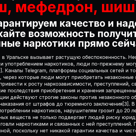
ш, мефедрон, шиш
гарантируем качество и на
скайте возможность получи
ные наркотики прямо сейч
 в Уральске вызывает растущую обеспокоенность. Не
 и употреблением наркотиков, люди по-прежнему могу
]. Каналы Telegram, платформы социальных сетей и т
, через которые люди могут приобретать незаконные 
ривести к росту наркозависимости, преступлений, с
ие последствия приобретения и хранения запрещенны
ции действуют строгие законы против незаконного о
аказания от штрафов до тюремного заключения[3]. В 
потреблении наркотиков, нарушителям грозит до 20 л
ных веществ не только подвергает людей риску юрид
говли наркотиками и связанных с ней преступлений. 
ой, поскольку нет никакой гарантии качества и чист