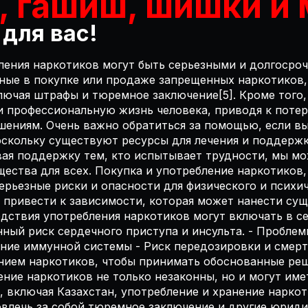
 гашиш, шишки и
 для вас!
ления наркотиков могут быть серьезными и долгоср
нные в покупке или продаже запрещенных наркотиков,
ючая штрафы и тюремное заключение[5]. Кроме того,
и профессиональную жизнь человека, приводя к поте
шениям. Очень важно обратиться за помощью, если вы
оскольку существуют ресурсы для лечения и поддержк
вая поддержку тем, кто испытывает трудности, мы м
щества для всех. Покупка и употребление наркотиков
ерьезные риски и опасности для физического и психич
 привести к зависимости, которая может нанести сущ
ствия употребления наркотиков могут включать в се
нный риск сердечного приступа и инсульта. - Проблем
ление иммунной системы - Риск передозировки и смер
ением наркотиков, чтобы принимать обоснованные реш
ение наркотиков не только незаконны, но и могут им
х, включая Казахстан, употребление и хранение нарк
влечь за собой тюремное заключение и другие юридич