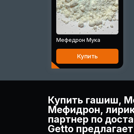
Мефедрон Мука
Купить
Купить гашиш, М
Мефидрон, лирик
партнер по доста
Getto предлагае