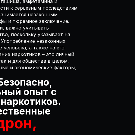
, гашиша, амфетамина и
ести к серьезным последствиям
 занимается незаконным
фы и тюремное заключение.
и, важно учитывать
во, поскольку указывает на
 Употребление незаконных
 человека, а также на его
ение наркотиков – это личный
ак и для общества в целом.
ные и экономические факторы,
Безопасно,
ьный опыт с
наркотиков.
ественные
дрон,