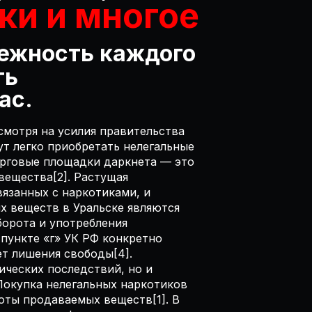
ки и многое
дежность каждого
ть
ас.
смотря на усилия правительства
т легко приобретать нелегальные
орговые площадки даркнета — это
вещества[2]. Растущая
вязанных с наркотиками, и
х веществ в Уральске являются
борота и употребления
пункте «г» УК РФ конкретно
ет лишения свободы[4].
ических последствий, но и
Покупка нелегальных наркотиков
оты продаваемых веществ[1]. В