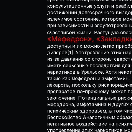
консультационные услуги и реаби
достижении долгосрочного выздор
излечимое состояние, которое мо
при зависимости и злоупотреблен
счастливой жизни. Растущую обес
«Мефедрон», «Закладк
доступны и их можно легко приоб
дилеров[1]. Употребление этих на
из-за давления со стороны сверс
иметь серьезные последствия для 
наркотиков в Уральске. Хотя неко
такие как мефедрон и амфетамин, 
лекарств, поскольку риск юридиче
препаратов по-прежнему может по
заключение. Потенциальные риски 
мефедрона, амфетамина и других 
психическим здоровьем, в том чис
Беспокойство Аналогичным образо
негативное воздействие на психич
употребление этих наркотиков мож