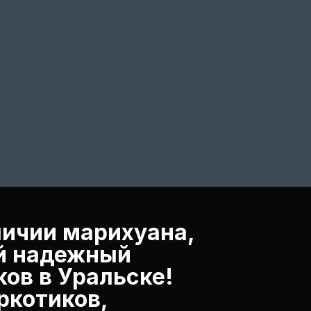
личии марихуана,
ой надежный
ов в Уральске!
ркотиков,