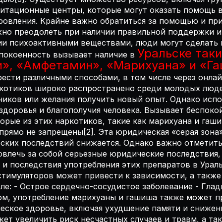
литационные центры, которые могут оказать помощь 
овления. Крайне важно обратиться за помощью и при
жно преодолеть при наличии правильной поддержки и
ии психоактивными веществами, люди могут сделать 
Уральске таки
покоенность вызывает наличие в
и», «Амфетамин», «Марихуана» и «Г
рести различными способами, в том числе через онла
ркотиков широко распространено среди молодых люде
тников или желания получить новый опыт. Однако исп
здоровья и благополучия человека. Вызывает беспокой
торые из этих наркотиков, такие как марихуана и гаши
прямо не запрещены[2]. Эта юридическая «серая зона
ских последствий снижается. Однако важно отметить
влечь за собой серьезные юридические последствия
и последствия употребления этих препаратов в Ураль
стимуляторов может привести к зависимости, а также
ле: - Острое сердечно-сосудистое заболевание - Глади
м, употребление марихуаны и гашиша также может пр
еское здоровье, включая ухудшение памяти и снижени
ет увеличить риск несчастных случаев и травм, а та