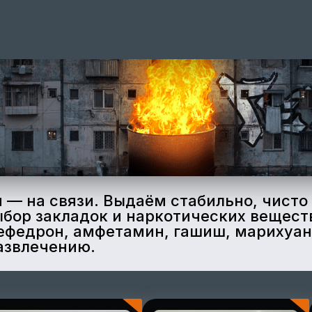
— на связи. Выдаём стабильно, чисто 
ыбор закладок и наркотических вещес
федрон, амфетамин, гашиш, марихуану 
азвлечению.