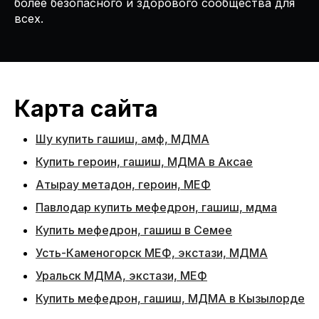
более безопасного и здорового сообщества для
всех.
Карта сайта
Шу купить гашиш, амф, МДМА
Купить героин, гашиш, МДМА в Аксае
Атырау метадон, героин, МЕФ
Павлодар купить мефедрон, гашиш, мдма
Купить мефедрон, гашиш в Семее
Усть-Каменогорск МЕФ, экстази, МДМА
Уральск МДМА, экстази, МЕФ
Купить мефедрон, гашиш, МДМА в Кызылорде